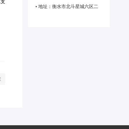
集支
• 地址：衡水市北斗星城六区二
号楼商12
院